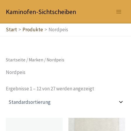
Zum
Kaminofen-Sichtscheiben
Inhalt
springen
Start
Produkte
Nordpeis
Startseite
/ Marken / Nordpeis
Nordpeis
Ergebnisse 1 – 12 von 27 werden angezeigt