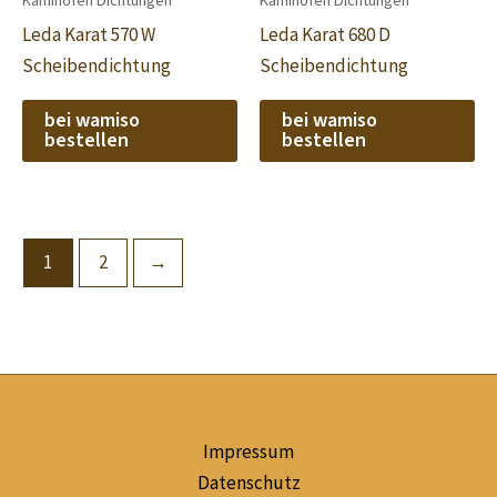
Kaminofen Dichtungen
Kaminofen Dichtungen
Leda Karat 570 W
Leda Karat 680 D
Scheibendichtung
Scheibendichtung
bei wamiso
bei wamiso
bestellen
bestellen
1
2
→
Impressum
Datenschutz