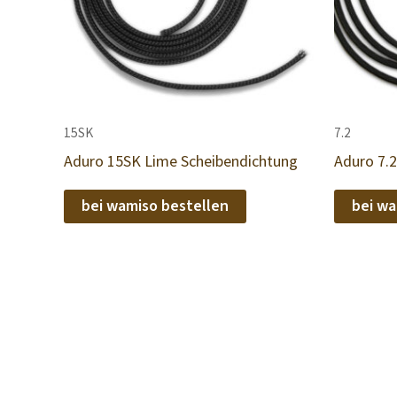
15SK
7.2
Aduro 15SK Lime Scheibendichtung
Aduro 7.2
bei wamiso bestellen
bei wa