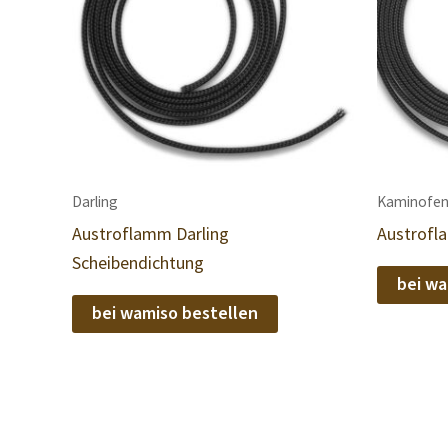
Darling
Kaminofen
Austroflamm Darling
Austrofl
Scheibendichtung
bei wa
bei wamiso bestellen