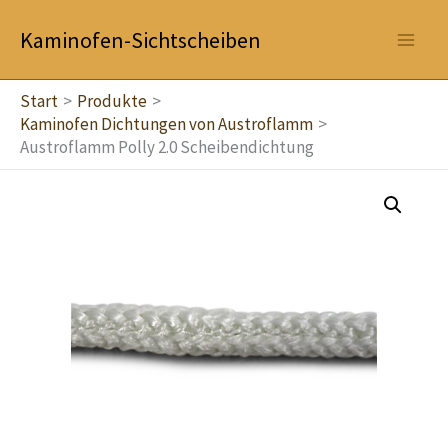
Zum
Kaminofen-Sichtscheiben
Inhalt
springen
Start
Produkte
Kaminofen Dichtungen von Austroflamm
Austroflamm Polly 2.0 Scheibendichtung