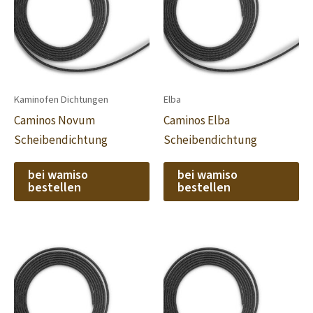
Kaminofen Dichtungen
Elba
Caminos Novum
Caminos Elba
Scheibendichtung
Scheibendichtung
bei wamiso
bei wamiso
bestellen
bestellen