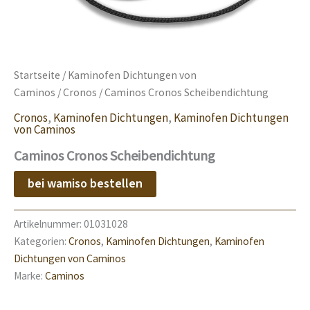
Startseite
/
Kaminofen Dichtungen von
Caminos
/
Cronos
/ Caminos Cronos Scheibendichtung
Cronos
,
Kaminofen Dichtungen
,
Kaminofen Dichtungen
von Caminos
Caminos Cronos Scheibendichtung
bei wamiso bestellen
Artikelnummer:
01031028
Kategorien:
Cronos
,
Kaminofen Dichtungen
,
Kaminofen
Dichtungen von Caminos
Marke:
Caminos