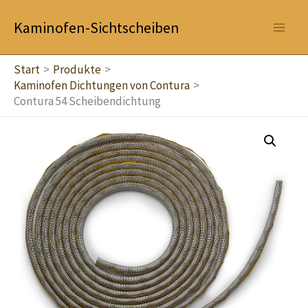
Zum
Kaminofen-Sichtscheiben
Inhalt
springen
Start
Produkte
Kaminofen Dichtungen von Contura
Contura 54 Scheibendichtung