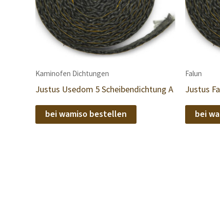
Kaminofen Dichtungen
Falun
Justus Usedom 5 Scheibendichtung A
Justus F
bei wamiso bestellen
bei wa