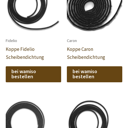
Fidelio
Caron
Koppe Fidelio
Koppe Caron
Scheibendichtung
Scheibendichtung
bei wamiso
bei wamiso
bestellen
bestellen