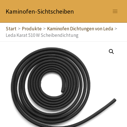
Zum
Kaminofen-Sichtscheiben
Inhalt
springen
Start
Produkte
Kaminofen Dichtungen von Leda
Leda Karat 510 W Scheibendichtung