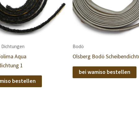
 Dichtungen
Bodö
Tolima Aqua
Olsberg Bodö Scheibendich
dichtung 1
bei wamiso bestellen
miso bestellen