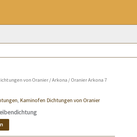
ichtungen von Oranier
/
Arkona
/ Oranier Arkona 7
htungen
,
Kaminofen Dichtungen von Oranier
heibendichtung
en