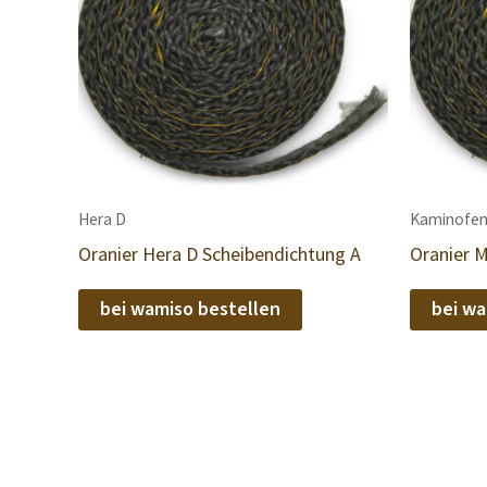
Hera D
Kaminofen
Oranier Hera D Scheibendichtung A
Oranier 
bei wamiso bestellen
bei wa