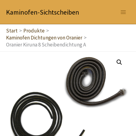
Zum
Kaminofen-Sichtscheiben
Inhalt
springen
Start
Produkte
Kaminofen Dichtungen von Oranier
Oranier Kiruna 8 Scheibendichtung A