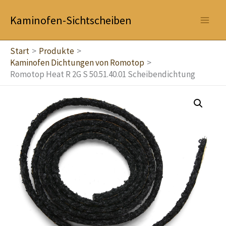
Zum
Kaminofen-Sichtscheiben
Inhalt
springen
Start
Produkte
Kaminofen Dichtungen von Romotop
Romotop Heat R 2G S 50.51.40.01 Scheibendichtung