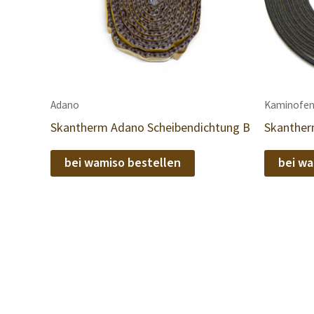
Adano
Kaminofen
Skantherm Adano Scheibendichtung B
Skanther
bei wamiso bestellen
bei wa