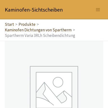
Zum
Kaminofen-Sichtscheiben
Inhalt
springen
Start
Produkte
Kaminofen Dichtungen von Spartherm
Spartherm Varia 3RLh Scheibendichtung