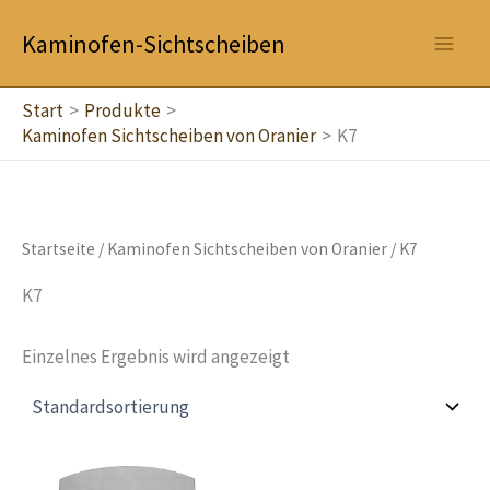
Zum
Kaminofen-Sichtscheiben
Inhalt
springen
Start
Produkte
Kaminofen Sichtscheiben von Oranier
K7
Startseite
/
Kaminofen Sichtscheiben von Oranier
/ K7
K7
Einzelnes Ergebnis wird angezeigt