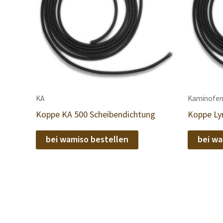
KA
Kaminofen
Koppe KA 500 Scheibendichtung
Koppe Ly
bei wamiso bestellen
bei wa