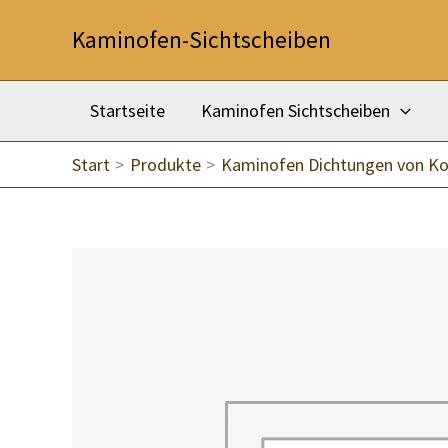
Zum
Kaminofen-Sichtscheiben
Inhalt
springen
Startseite
Kaminofen Sichtscheiben
Start
Produkte
Kaminofen Dichtungen von K