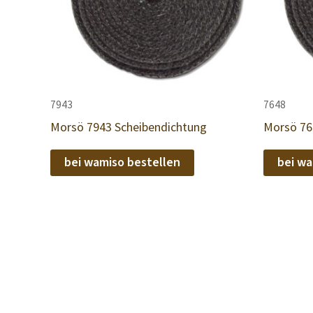
7943
7648
Morsö 7943 Scheibendichtung
Morsö 76
bei wamiso bestellen
bei wa